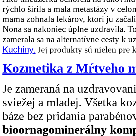
rýchlo šírila a mala metastázy v celo
mama zohnala lekárov, ktorí ju začal
Nona sa nakoniec úplne uzdravila. To
zamerala sa na alternatívne cesty k 
Kuchiny.
Jej produkty sú nielen pre kr
Kozmetika z Mŕtveho m
Je zameraná na uzdravovanie
sviežej a mladej. Všetka ko
báze bez pridania parabéno
bioornagominerálny komp