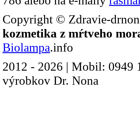
786 alebo na e-maily
rasma
Copyright © Zdravie-drnon
kozmetika z mŕtveho mor
Biolampa
.info
2012 - 2026 | Mobil: 0949 1
výrobkov Dr. Nona