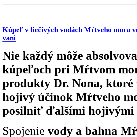
Kúpeľ v liečivých vodách Mŕtveho mora vo
vani
Nie každý môže absolvova
kúpeľoch pri Mŕtvom mor
produkty Dr. Nona, ktor
hojivý účinok Mŕtveho mo
posilniť ďalšími hojivými
Spojenie
vody a bahna Mŕ