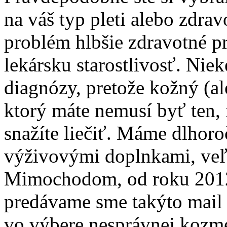
na váš typ pleti alebo zdra
problém hlbšie zdravotné p
lekársku starostlivosť. Niek
diagnózy, pretože kožný (a
ktorý máte nemusí byť ten, 
snažíte liečiť. Máme dlhoro
výživovými doplnkami, veľ
Mimochodom, od roku 2012
predávame sme takýto mail d
vo výbere nesprávnej kozme