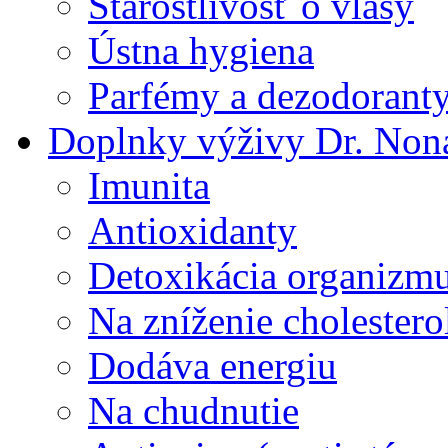
Starostlivosť o vlasy
Ústna hygiena
Parfémy a dezodorant
Doplnky výživy Dr. Non
Imunita
Antioxidanty
Detoxikácia organizm
Na zníženie cholestero
Dodáva energiu
Na chudnutie