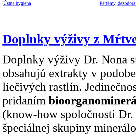
Ústna hygiena
Parfémy, dezodora
Doplnky výživy z Mŕtv
Doplnky výživy Dr. Nona sú
obsahujú extrakty v podobe 
liečivých rastlín. Jedinečn
pridaním
bioorganominer
(know-how spoločnosti Dr.
špeciálnej skupiny minerálo