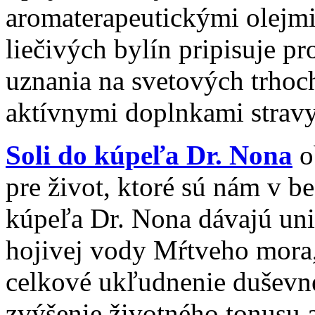
aromaterapeutickými olejmi
liečivých bylín pripisuje 
uznania na svetových trhoc
aktívnymi doplnkami stravy
Soli do kúpeľa Dr. Nona
o
pre život, ktoré sú nám v b
kúpeľa Dr. Nona dávajú un
hojivej vody Mŕtveho mora, 
celkové ukľudnenie duševné
zvýšenie životného tonusu 