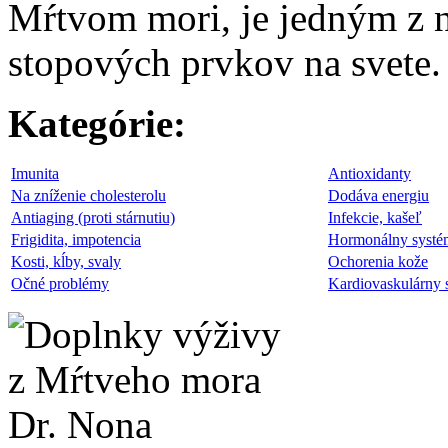
Mŕtvom mori, je jedným z n
stopových prvkov na svete.
Kategórie:
Imunita
Antioxidanty
Na zníženie cholesterolu
Dodáva energiu
Antiaging (proti stárnutiu)
Infekcie, kašeľ
Frigidita, impotencia
Hormonálny systé
Kosti, kĺby, svaly
Ochorenia kože
Očné problémy
Kardiovaskulárny 