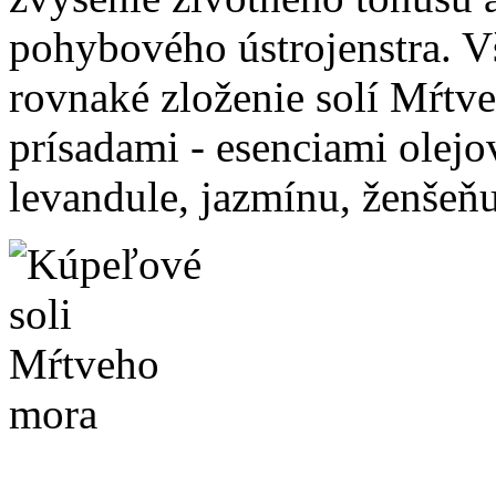
pohybového ústrojenstra. 
rovnaké zloženie solí Mŕtve
prísadami - esenciami olejo
levandule, jazmínu, ženšeňu