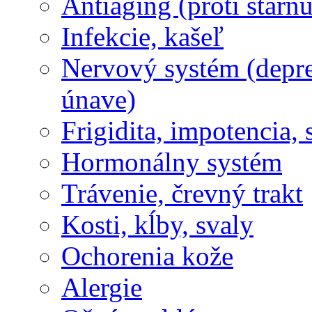
Antiaging (proti stárnu
Infekcie, kašeľ
Nervový systém (depres
únave)
Frigidita, impotencia,
Hormonálny systém
Trávenie, črevný trakt
Kosti, kĺby, svaly
Ochorenia kože
Alergie