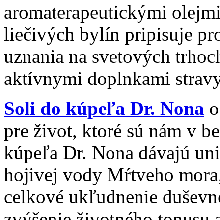
aromaterapeutickými olejmi
liečivých bylín pripisuje 
uznania na svetových trhoc
aktívnymi doplnkami stravy
Soli do kúpeľa Dr. Nona
o
pre život, ktoré sú nám v b
kúpeľa Dr. Nona dávajú un
hojivej vody Mŕtveho mora, 
celkové ukľudnenie duševné
zvýšenie životného tonusu 