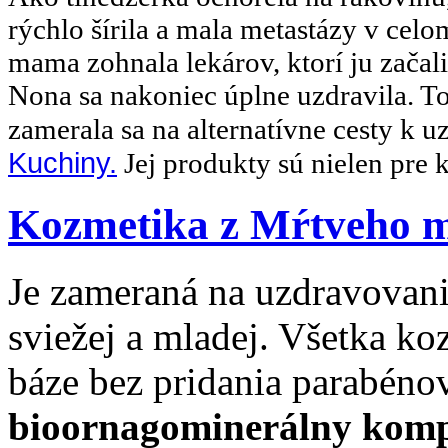
rýchlo šírila a mala metastázy v celo
mama zohnala lekárov, ktorí ju začal
Nona sa nakoniec úplne uzdravila. To
zamerala sa na alternatívne cesty k 
Kuchiny.
Jej produkty sú nielen pre kr
Kozmetika z Mŕtveho m
Je zameraná na uzdravovanie
sviežej a mladej. Všetka ko
báze bez pridania parabéno
bioornagominerálny komp