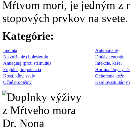
Mŕtvom mori, je jedným z n
stopových prvkov na svete.
Kategórie:
Imunita
Antioxidanty
Na zníženie cholesterolu
Dodáva energiu
Antiaging (proti stárnutiu)
Infekcie, kašeľ
Frigidita, impotencia
Hormonálny systé
Kosti, kĺby, svaly
Ochorenia kože
Očné problémy
Kardiovaskulárny 