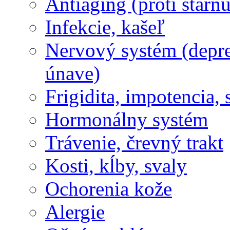
Antiaging (proti stárnu
Infekcie, kašeľ
Nervový systém (depres
únave)
Frigidita, impotencia,
Hormonálny systém
Trávenie, črevný trakt
Kosti, kĺby, svaly
Ochorenia kože
Alergie