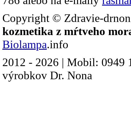
786 alebo na e-maily
rasma
Copyright © Zdravie-drnon
kozmetika z mŕtveho mor
Biolampa
.info
2012 - 2026 | Mobil: 0949 1
výrobkov Dr. Nona