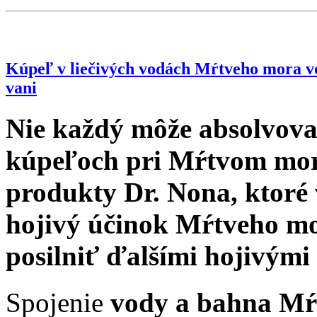
Kúpeľ v liečivých vodách Mŕtveho mora vo
vani
Nie každý môže absolvova
kúpeľoch pri Mŕtvom mor
produkty Dr. Nona, ktor
hojivý účinok Mŕtveho mo
posilniť ďalšími hojivými
Spojenie
vody a bahna Mŕ