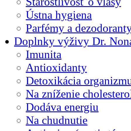
Starostlivosť o vlasy
Ústna hygiena
Parfémy a dezodorant
Doplnky výživy Dr. Non
Imunita
Antioxidanty
Detoxikácia organizm
Na zníženie cholestero
Dodáva energiu
Na chudnutie