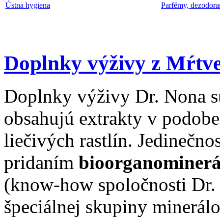
Ústna hygiena
Parfémy, dezodora
Doplnky výživy z Mŕtv
Doplnky výživy Dr. Nona sú
obsahujú extrakty v podobe 
liečivých rastlín. Jedinečn
pridaním
bioorganominer
(know-how spoločnosti Dr.
špeciálnej skupiny minerálo