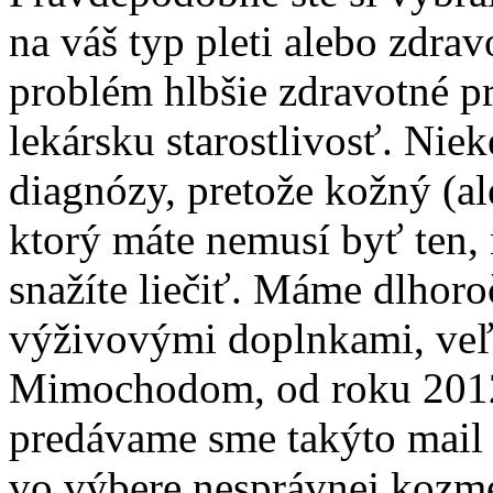
na váš typ pleti alebo zdra
problém hlbšie zdravotné p
lekársku starostlivosť. Niek
diagnózy, pretože kožný (a
ktorý máte nemusí byť ten, 
snažíte liečiť. Máme dlhoro
výživovými doplnkami, veľ
Mimochodom, od roku 2012
predávame sme takýto mail d
vo výbere nesprávnej kozme