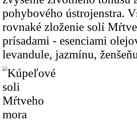
pohybového ústrojenstra. 
rovnaké zloženie solí Mŕtve
prísadami - esenciami olejo
levandule, jazmínu, ženšeňu